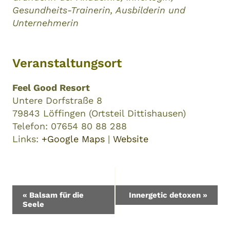
Gesundheits-Trainerin, Ausbilderin und
Unternehmerin
Veranstaltungsort
Feel Good Resort
Untere Dorfstraße 8
79843 Löffingen (Ortsteil Dittishausen)
Telefon: 07654 80 88 288
Links:
+Google Maps
|
Website
Veranstaltung-
«
Balsam für die
Innergetic detoxen
»
Seele
Navigation