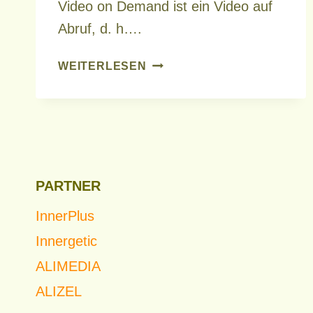
Video on Demand ist ein Video auf
Abruf, d. h….
WAS
WEITERLESEN
IST
VIDEO
ON
DEMAND
PARTNER
InnerPlus
Innergetic
ALIMEDIA
ALIZEL