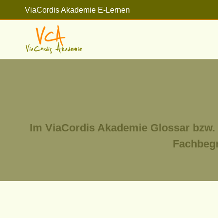
Zum
ViaCordis Akademie E-Lernen
Inhalt
springen
Im ViaCordis Akademie Glossar bzw. 
Fachbegr