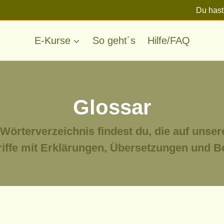
Du hast
E-Kurse
So geht´s
Hilfe/FAQ
Glossar
Wörterverzeichnis findest du, die auf unse
iffe mit Erklärungen, Übersetzungen und Be