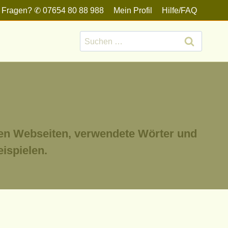
 Fragen? ✆ 07654 80 88 988
Mein Profil
Hilfe/FAQ
Suchen
nach:
ren Webseiten, verwendete Wörter und
ispielen.