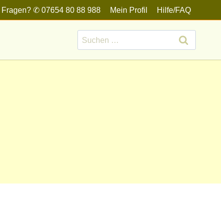
 Fragen? ✆ 07654 80 88 988
Mein Profil
Hilfe/FAQ
Suchen
nach: